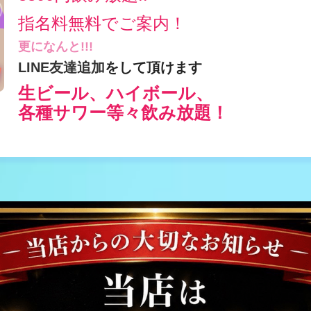
指名料無料でご案内！
更になんと!!!
LINE友達追加
をして頂けます
生ビール、ハイボール、
各種サワー等々飲み放題！
受付時HPを見た!!とお伝えくださいませ