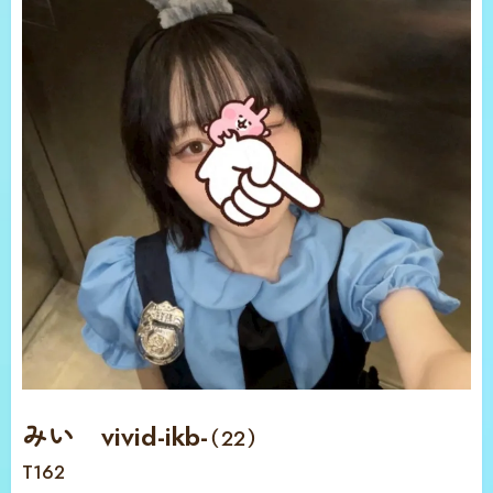
みい vivid-ikb-
（22）
T162