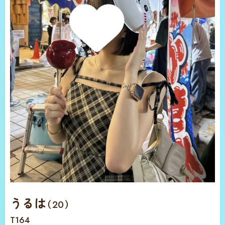
うるは
（20）
T164