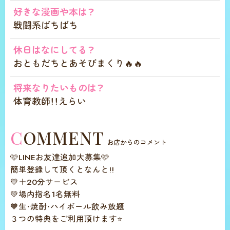
好きな漫画や本は？
戦闘系ばちばち
休日はなにしてる？
おともだちとあそびまくり🔥🔥
将来なりたいものは？
体育教師！！えらい
COMMENT
お店からのコメント
🩷LINEお友達追加大募集🩷
簡単登録して頂くとなんと!!
💙＋20分サービス
💚場内指名1名無料
🧡生・焼酎・ハイボール飲み放題
３つの特典をご利用頂けます⭐️