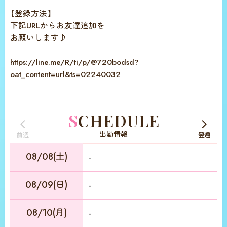
【登録方法】
下記URLからお友達追加を
お願いします♪
https://line.me/R/ti/p/@720bodsd?
oat_content=url&ts=02240032
SCHEDULE
出勤情報
前週
翌週
08/08(土)
-
08/09(日)
-
08/10(月)
-