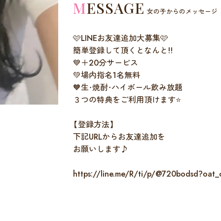
MESSAGE
女の子からのメッセージ
🩷LINEお友達追加大募集🩷
簡単登録して頂くとなんと!!
💙＋20分サービス
💚場内指名1名無料
🧡生・焼酎・ハイボール飲み放題
３つの特典をご利用頂けます⭐️
【登録方法】
下記URLからお友達追加を
お願いします♪
https://line.me/R/ti/p/@720bodsd?oat