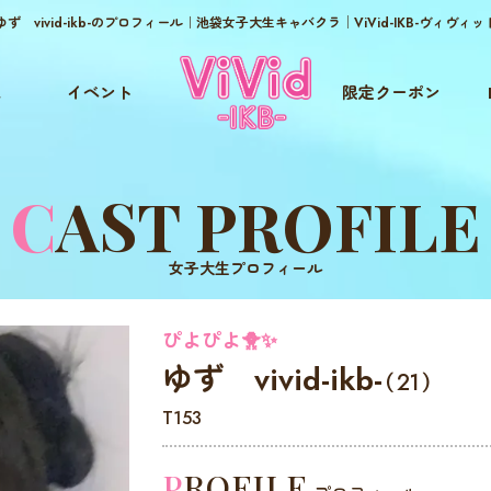
ゆず vivid-ikb-のプロフィール｜池袋女子大生キャバクラ│ViVid-IKB-ヴィヴィッ
ム
イベント
限定クーポン
CAST PROFILE
女子大生プロフィール
ぴよぴよ🐥✨
ゆず vivid-ikb-
（21）
T153
PROFILE