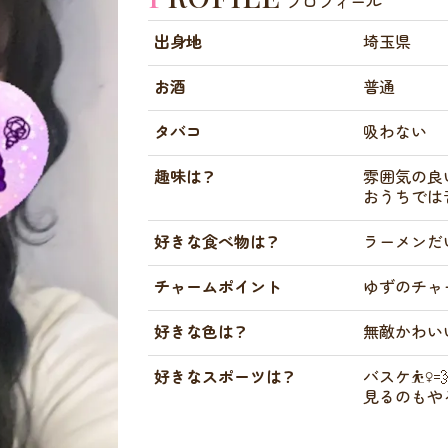
プロフィール
出身地
埼玉県
お酒
普通
タバコ
吸わない
趣味は？
雰囲気の良
おうちでは
好きな食べ物は？
ラーメンだい
チャームポイント
ゆずのチャ
好きな色は？
無敵かわいい
好きなスポーツは？
バスケ⛹‍♀
見るのもやるの