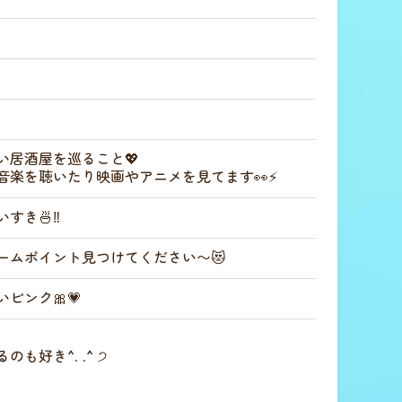
い居酒屋を巡ること💖
音楽を聴いたり映画やアニメを見てます👀⚡
すき🍜‼️
ームポイント見つけてください〜😻
ピンク🎀💗

も好き^. .^ ੭