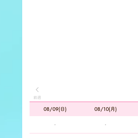
前週
08/09(日)
08/10(月)
-
-