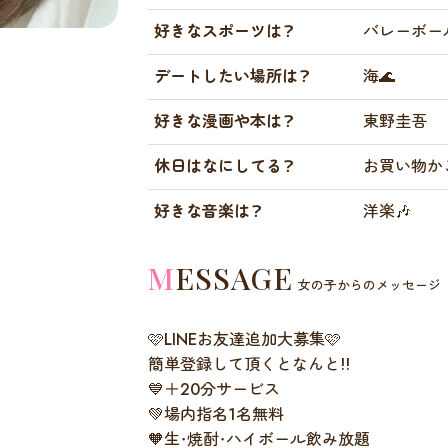
好きなスポーツは？
バレーボー
デートしたい場所は？
海🌊
好きな漫画や本は？
東野圭吾
休日はなにしてる？
お買い物かご
好きな音楽は？
洋楽🎶
MESSAGE
女の子からのメッセージ
🩷LINEお友達追加大募集🩷
簡単登録して頂くとなんと!!
💙＋20分サービス
💚場内指名1名無料
🧡生・焼酎・ハイボール飲み放題